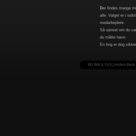
D
er findes mange mi
alle. Valget er i sid
medarbejdere.
Så uanset om du vælg
du måtte have.
En ting er dog sikker
BD Blik & VVS | Anders Beck 