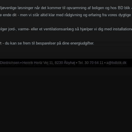
ljøvenlige løsninger når det kommer til opvarmning af boligen og hos BD blik 
ste ende dit - men vi står altid klar med rådgivning og erfaring fra vores dygti
er jord-, varme- eller et ventilationsanlæg så hjælper vi dig med installatio
t - du kan se frem til besparelser på dine energiudgifter.
Diedrichsen • Henrik Hertz Vej 11, 8230 Åbyhøj • Tel. 30 70 64 11 • a@bdblik.dk