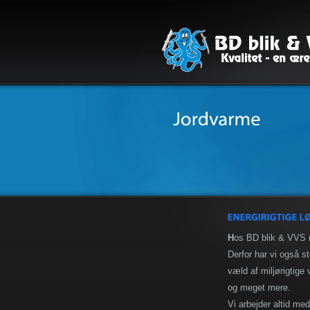
H
os BD blik & VVS n
Derfor har vi også st
væld af miljørigtige 
og meget mere.
Vi arbejder altid med 